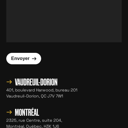
→
Envoyer
→
VAUDREUIL-DORION
401, boulevard Harwood, bureau 201
Vaudreuil-Dorion, QC J7V 7W1
→
MONTRÉAL
2325, rue Centre, suite 204,
Montréal, Québec, H3K 1J6