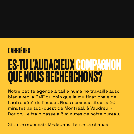
CARRIÈRES
ES-TU L’AUDACIEUX
COMPAGNON
QUE NOUS RECHERCHONS?
Notre petite agence à taille humaine travaille aussi
bien avec la PME du coin que la multinationale de
l’autre côté de l’océan. Nous sommes situés à 20
minutes au sud-ouest de Montréal, à Vaudreuil-
Dorion. Le train passe à 5 minutes de notre bureau.
Si tu te reconnais là-dedans, tente ta chance!